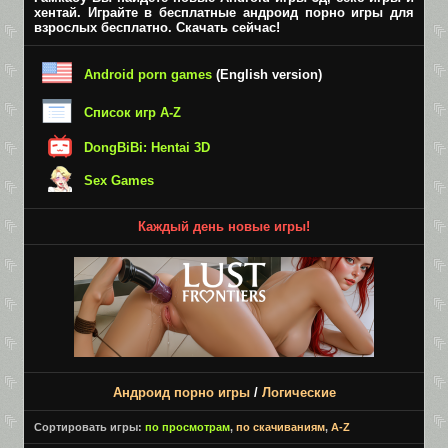
хентай. Играйте в бесплатные андроид порно игры для
взрослых бесплатно. Скачать сейчас!
Android porn games
(English version)
Список игр A-Z
DongBiBi: Hentai 3D
Sex Games
Каждый день новые игры!
Андроид порно игры
/
Логические
Сортировать игры:
по просмотрам
,
по скачиваниям
,
A-Z