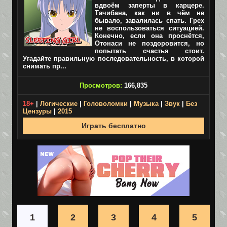
вдвоём заперты в карцере.
Тачибана, как ни в чём не
бывало, завалилась спать. Грех
не воспользоваться ситуацией.
Конечно, если она проснётся,
Отонаси не поздоровится, но
попытать счастья стоит.
Угадайте правильную последовательность, в которой
снимать пр...
Просмотров:
166,835
18+
|
Логические
|
Головоломки
|
Музыка
|
Звук
|
Без
Цензуры
|
2015
Играть бесплатно
1
2
3
4
5