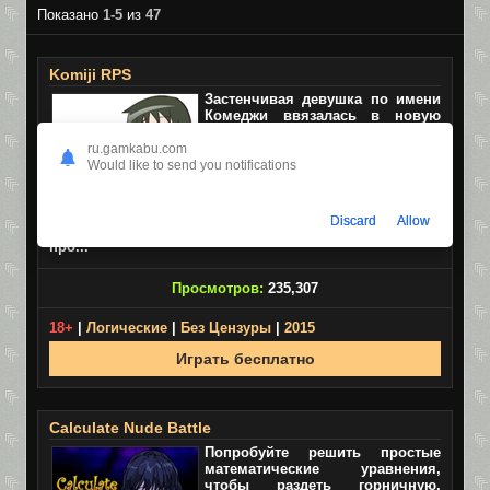
Показано
1-5
из
47
Komiji RPS
Застенчивая девушка по имени
Комеджи ввязалась в новую
авантюру, в которой ей нужно
будет играть с вами в камень,
ru.gamkabu.com
ножницы, бумага на желания.
Would like to send you notifications
Ваша задача заключается в том,
чтобы заработать как можно
больше очков, которые можно
Discard
Allow
будет потратить на разные вещи, эмоции, эффекты и
про...
Просмотров:
235,307
18+
|
Логические
|
Без Цензуры
|
2015
Играть бесплатно
Calculate Nude Battle
Попробуйте решить простые
математические уравнения,
чтобы раздеть горничную.