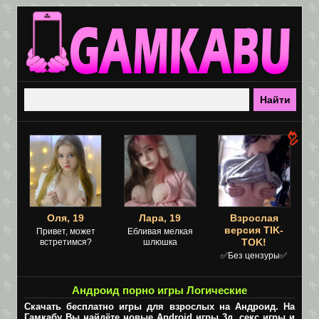
Оля, 19
Лара, 19
Взрослая
версия TIK-
Привет, может
Ебливая мелкая
TOK!
встретимся?
шлюшка
✅Без цензуры✅
Андроид порно игры Логические
Скачать бесплатно игры для взрослых на Андроид. На
Гамкабу Вы найдёте новые Android игры 3д, секс игры и