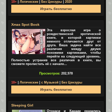
18+
|
Логические
|
Без Цензуры
|
2020
Играть бесплатно
Xmas Spot Book
Эта взрослая игра о
рождественской эротической
книге, в которой картинки
немного отличаются друг от
друга. Ваша задача найти все
различия между двумя
похожими картинками, чтобы
перейти на следующий уровень.
Полностью устранив все различия в книге, вы
сможете пролистать её с начало...
Просмотров:
202,978
18+
|
Логические
|
с Музыкой
|
Без Цензуры
Играть бесплатно
Sleeping Girl
Отонаси и Канаде оказались