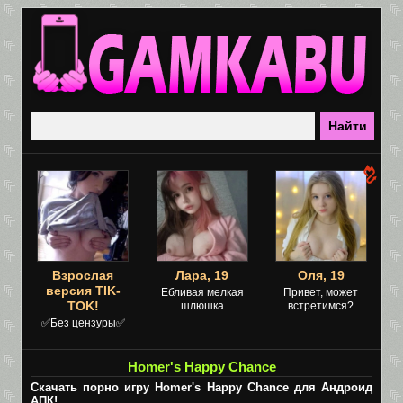
Взрослая
Лара, 19
Оля, 19
версия TIK-
Ебливая мелкая
Привет, может
TOK!
шлюшка
встретимся?
✅Без цензуры✅
Homer's Happy Chance
Скачать порно игру Homer's Happy Chance для Андроид
АПК!