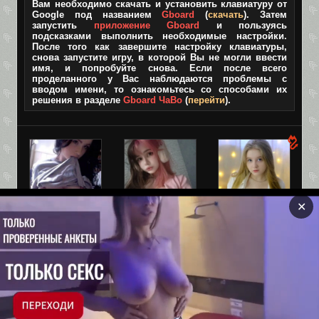
Вам необходимо скачать и установить клавиатуру от
Google под названием
Gboard
(
скачать
). Затем
запустить
приложение Gboard
и пользуясь
подсказками выполнить необходимые настройки.
После того как завершите настройку клавиатуры,
снова запустите игру, в которой Вы не могли ввести
имя, и попробуйте снова. Если после всего
проделанного у Вас наблюдаются проблемы с
вводом имени, то ознакомьтесь со способами их
решения в разделе
Gboard ЧаВо
(
перейти
).
✕
Взрослая
Лара, 19
Оля, 19
версия TIK-
Ебливая мелкая
Привет, может
TOK!
шлюшка
встретимся?
✅Без цензуры✅
Все игры размещенные на сайте только для
совершеннолетних, поэтому если Вам нет 18 лет, покиньте
сайт.