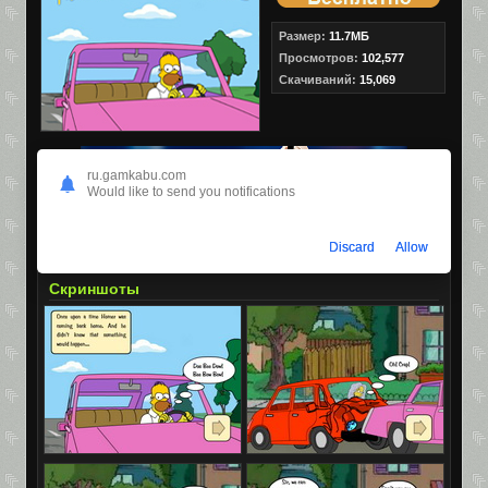
Размер:
11.7МБ
Просмотров:
102,577
Скачиваний:
15,069
ru.gamkabu.com
Would like to send you notifications
Discard
Allow
Скриншоты