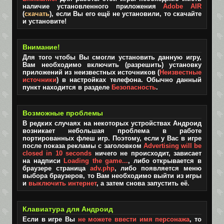
наличие установленного приложения
Adobe AIR
(
скачать
), если Вы его ещё не установили, то скачайте
и установите!
Внимание!
Для того чтобы Вы смогли установить данную игру,
Вам необходимо включить (разрешить) установку
приложений из неизвестных источников (
Неизвестные
источники
) в настройках телефона. Обычно данный
пункт находится в разделе
Безопасность
.
Возможные проблемы
В редких случаях на некоторых устройствах Андроид
возникает небольшая проблема в работе
портированных флеш игр. Поэтому, если у Вас в игре
после показа рекламы с заголовком
Advertising will be
closed in 10 seconds
ничего не происходит, зависает
на надписи
Loading the game...
, либо открывается в
браузере страница
adv.php
, либо появляется меню
выбора браузеров, то Вам необходимо выйти из игры
и
выключить интернет
, а затем снова запустить её.
Клавиатура для Андроид
Если в игре Вы
не можете ввести имя персонажа
, то