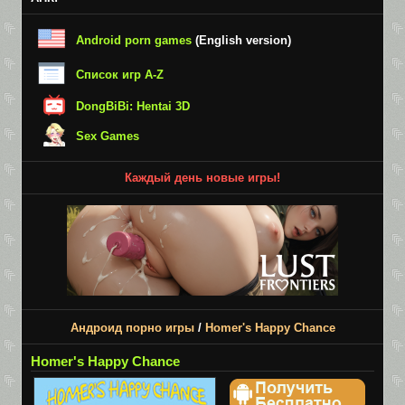
Android porn games
(English version)
Список игр A-Z
DongBiBi: Hentai 3D
Sex Games
Каждый день новые игры!
Андроид порно игры
/
Homer's Happy Chance
Homer's Happy Chance