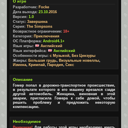
О игре
Разработчик:
Focke
Дата выхода:
23.10.
2016
Версия:
1.0
Статус:
Завершена
Серия:
The Simpsons
Возврастное ограничение:
18+
Категория:
Приключения
ОС Платформа:
Android4.1+
Язык игры:
Английский
Язык интерфейса:
Английский
Особенности игры:
с Музыкой
,
Без Цензуры
Жанры:
Большая грудь
,
Визуальные новеллы
,
Измена
,
Кримпай
,
Пародия
,
Секс
Описание
Гомер попал в дорожно-транспортное происшествие,
в результате которого в его машину врезался сзади
другой автомобиль. Женщина, виновная в этой
аварии, пригласила Гомера к себе домой, чтобы
решить проблему и предложить некоторую
компенсацию.
Необходимое
Внимание!
Для работы этой игры необходимо иметь