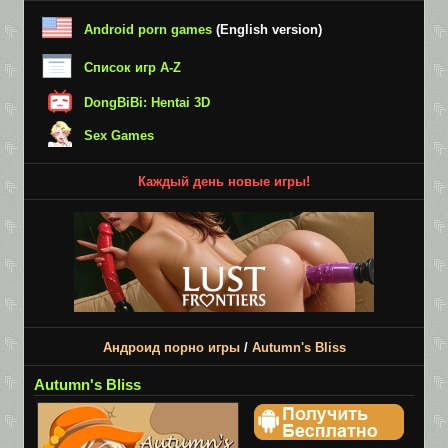
Android porn games
(English version)
Список игр A-Z
DongBiBi: Hentai 3D
Sex Games
Каждый день новые игры!
Андроид порно игры
/
Autumn's Bliss
Autumn's Bliss