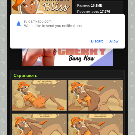
Размер:
16.1МБ
Просмотров:
17,576
Скачиваний:
2,357
ru.gamkabu.com
Would like to send you notifications
Discard
Allow
Скриншоты