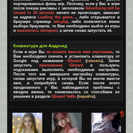
портированных флеш игр. Поэтому, если у Вас в игре
после показа рекламы с заголовком
Advertising will be
closed in 10 seconds
ничего не происходит, зависает
на надписи
Loading the game...
, либо открывается в
браузере страница
adv.php
, либо появляется меню
выбора браузеров, то Вам необходимо выйти из игры
и
выключить интернет
, а затем снова запустить её.
Клавиатура для Андроид
Если в игре Вы
не можете ввести имя персонажа
, то
Вам необходимо скачать и установить клавиатуру от
Google под названием
Gboard
(
скачать
). Затем
запустить
приложение Gboard
и пользуясь
подсказками выполнить необходимые настройки.
После того как завершите настройку клавиатуры,
снова запустите игру, в которой Вы не могли ввести
имя, и попробуйте снова. Если после всего
проделанного у Вас наблюдаются проблемы с
вводом имени, то ознакомьтесь со способами их
решения в разделе
Gboard ЧаВо
(
перейти
).