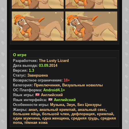
О игре
Разработчик:
The Lusty Lizard
Дата выхода:
03.09.
2014
Версия:
1.3
Статус:
Завершена
Возврастное ограничение:
18+
Категория:
Приключения
,
Визуальные новеллы
ОС Платформа:
Android4.1+
Язык игры:
Английский
Язык интерфейса:
Английский
Особенности игры:
Музыка
,
Звук
,
Без Цензуры
Жанры:
анал
,
анальный кримпай
,
анальный секс
,
большие яйца
,
большой член
,
дефлорация
,
кримпай
,
один мужчина
,
одна женщина
,
средняя грудь
,
средняя
попа
,
тёмная кожа