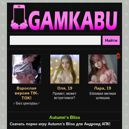
Взрослая
Оля, 19
Лара, 19
версия TIK-
Привет, может
Ебливая мелкая
TOK!
встретимся?
шлюшка
✅Без цензуры✅
Autumn's Bliss
Скачать порно игру Autumn's Bliss для Андроид АПК!