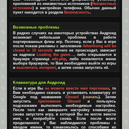
приложений из неизвестных источников (
Неизвестные
источники
) в настройках телефона. Обычно данный
пункт находится в разделе
Безопасность
.
Возможные проблемы
В редких случаях на некоторых устройствах Андроид
возникает небольшая проблема в работе
портированных флеш игр. Поэтому, если у Вас в игре
после показа рекламы с заголовком
Advertising will be
closed in 10 seconds
ничего не происходит, зависает
на надписи
Loading the game...
, либо открывается в
браузере страница
adv.php
, либо появляется меню
выбора браузеров, то Вам необходимо выйти из игры
и
выключить интернет
, а затем снова запустить её.
Клавиатура для Андроид
Если в игре Вы
не можете ввести имя персонажа
, то
Вам необходимо скачать и установить клавиатуру от
Google под названием
Gboard
(
скачать
). Затем
запустить
приложение Gboard
и пользуясь
подсказками выполнить необходимые настройки.
После того как завершите настройку клавиатуры,
снова запустите игру, в которой Вы не могли ввести
имя, и попробуйте снова. Если после всего
проделанного у Вас наблюдаются проблемы с
вводом имени, то ознакомьтесь со способами их