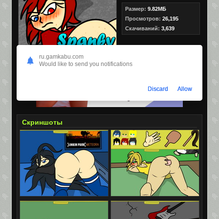
Размер:
9.82МБ
Просмотров:
26,195
Скачиваний:
3,639
ru.gamkabu.com
Would like to send you notifications
Discard
Allow
Скриншоты