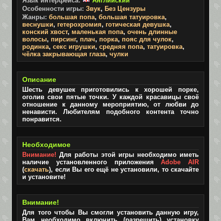
Язык интерфейса:
Английский
Особенности игры:
Звук
,
Без Цензуры
Жанры:
большая попа
,
большая татуировка
,
веснушки
,
гетерохромия
,
готическая девушка
,
конский хвост
,
маленькая попа
,
очень длинные
волосы
,
пирсинг
,
плач
,
порка
,
пояс для чулок
,
родинка
,
секс игрушки
,
средняя попа
,
татуировка
,
чёлка закрывающая глаза
,
чулки
Описание
Шесть девушек приготовились к хорошей порке,
оголив свои пятые точки. У каждой красавицы своё
отношение к данному мероприятию, от любви до
ненависти. Любителям подобного контента точно
понравится.
Необходимое
Внимание!
Для работы этой игры необходимо иметь
наличие установленного приложения
Adobe AIR
(
скачать
), если Вы его ещё не установили, то скачайте
и установите!
Внимание!
Для того чтобы Вы смогли установить данную игру,
Вам необходимо включить (разрешить) установку