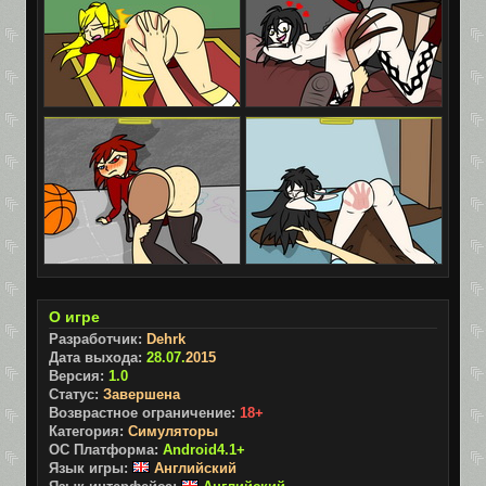
О игре
Разработчик:
Dehrk
Дата выхода:
28.07.
2015
Версия:
1.0
Статус:
Завершена
Возврастное ограничение:
18+
Категория:
Симуляторы
ОС Платформа:
Android4.1+
Язык игры:
Английский