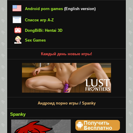
Android porn games
(English version)
Список игр A-Z
DongBiBi: Hentai 3D
Sex Games
Каждый день новые игры!
Андроид порно игры
/
Spanky
Spanky