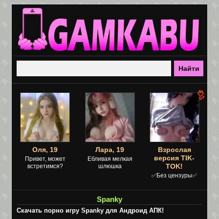
Оля, 19
Лара, 19
Взрослая
версия TIK-
Привет, может
Ебливая мелкая
TOK!
встретимся?
шлюшка
✅Без цензуры✅
Spanky
Скачать порно игру Spanky для Андроид АПК!