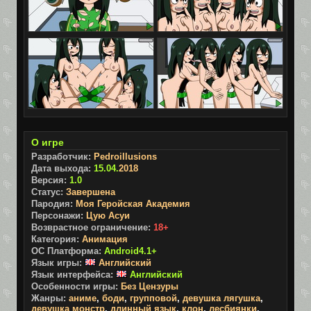
О игре
Разработчик:
Pedroillusions
Дата выхода:
15.04.
2018
Версия:
1.0
Статус:
Завершена
Пародия:
Моя Геройская Академия
Персонажи:
Цую Асуи
Возврастное ограничение:
18+
Категория:
Анимация
ОС Платформа:
Android4.1+
Язык игры:
Английский
Язык интерфейса:
Английский
Особенности игры:
Без Цензуры
Жанры:
аниме
,
боди
,
групповой
,
девушка лягушка
,
девушка монстр
,
длинный язык
,
клон
,
лесбиянки
,