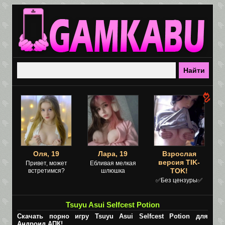
Оля, 19
Лара, 19
Взрослая
версия TIK-
Привет, может
Ебливая мелкая
TOK!
встретимся?
шлюшка
✅Без цензуры✅
Tsuyu Asui Selfcest Potion
Скачать порно игру Tsuyu Asui Selfcest Potion для
Андроид АПК!