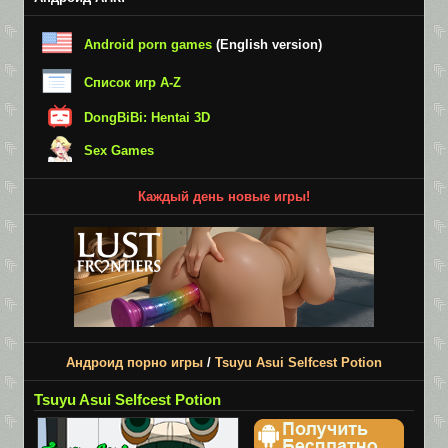
Android porn games
(English version)
Список игр A-Z
DongBiBi: Hentai 3D
Sex Games
Каждый день новые игры!
Андроид порно игры
/
Tsuyu Asui Selfcest Potion
Tsuyu Asui Selfcest Potion