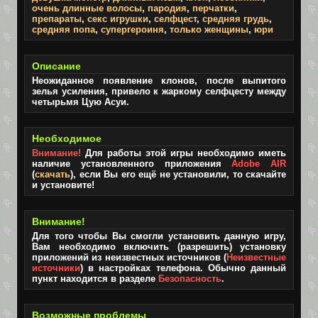
очень длинные волосы
,
пародия
,
перчатки
,
препараты
,
секс игрушки
,
селфцест
,
средняя грудь
,
средняя попа
,
супергероиня
,
только женщины
,
юри
Описание
Неожиданное появление клонов, после выпитого
зелья усиления, привело к жаркому селфцесту между
четырьмя Цую Асуи.
Необходимое
Внимание!
Для работы этой игры необходимо иметь
наличие установленного приложения
Adobe AIR
(
скачать
), если Вы его ещё не установили, то скачайте
и установите!
Внимание!
Для того чтобы Вы смогли установить данную игру,
Вам необходимо включить (разрешить) установку
приложений из неизвестных источников (
Неизвестные
источники
) в настройках телефона. Обычно данный
пункт находится в разделе
Безопасность
.
Возможные проблемы