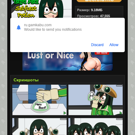
Размер:
9.18МБ
Просмотров:
47,555
Скачиваний:
5,487
ru.gamkabu.com
Would like to send you notifications
Discard
Allow
Скриншоты