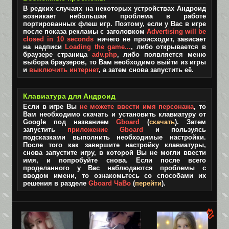
В редких случаях на некоторых устройствах Андроид
возникает небольшая проблема в работе
портированных флеш игр. Поэтому, если у Вас в игре
после показа рекламы с заголовком
Advertising will be
closed in 10 seconds
ничего не происходит, зависает
на надписи
Loading the game...
, либо открывается в
браузере страница
adv.php
, либо появляется меню
выбора браузеров, то Вам необходимо выйти из игры
и
выключить интернет
, а затем снова запустить её.
Клавиатура для Андроид
Если в игре Вы
не можете ввести имя персонажа
, то
Вам необходимо скачать и установить клавиатуру от
Google под названием
Gboard
(
скачать
). Затем
запустить
приложение Gboard
и пользуясь
подсказками выполнить необходимые настройки.
После того как завершите настройку клавиатуры,
снова запустите игру, в которой Вы не могли ввести
имя, и попробуйте снова. Если после всего
проделанного у Вас наблюдаются проблемы с
вводом имени, то ознакомьтесь со способами их
решения в разделе
Gboard ЧаВо
(
перейти
).