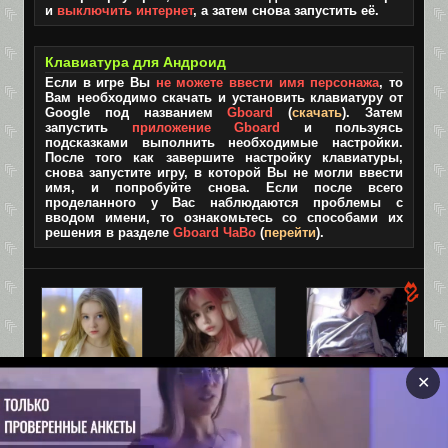
и
выключить интернет
, а затем снова запустить её.
Клавиатура для Андроид
Если в игре Вы
не можете ввести имя персонажа
, то
Вам необходимо скачать и установить клавиатуру от
Google под названием
Gboard
(
скачать
). Затем
запустить
приложение Gboard
и пользуясь
подсказками выполнить необходимые настройки.
После того как завершите настройку клавиатуры,
снова запустите игру, в которой Вы не могли ввести
имя, и попробуйте снова. Если после всего
проделанного у Вас наблюдаются проблемы с
вводом имени, то ознакомьтесь со способами их
решения в разделе
Gboard ЧаВо
(
перейти
).
✕
Оля, 19
Лара, 19
Взрослая
версия TIK-
Привет, может
Ебливая мелкая
TOK!
встретимся?
шлюшка