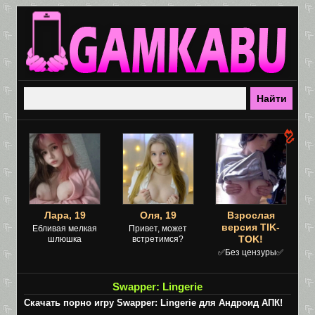
Лара, 19
Оля, 19
Взрослая
версия TIK-
Ебливая мелкая
Привет, может
TOK!
шлюшка
встретимся?
✅Без цензуры✅
Swapper: Lingerie
Скачать порно игру Swapper: Lingerie для Андроид АПК!