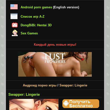
Android porn games
(English version)
Список игр A-Z
DongBiBi: Hentai 3D
Sex Games
Каждый день новые игры!
Андроид порно игры
/
Swapper: Lingerie
Swapper: Lingerie