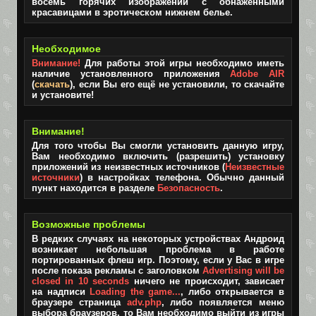
восемь горячих изображений с обнажёнными
красавицами в эротическом нижнем белье.
Необходимое
Внимание!
Для работы этой игры необходимо иметь
наличие установленного приложения
Adobe AIR
(
скачать
), если Вы его ещё не установили, то скачайте
и установите!
Внимание!
Для того чтобы Вы смогли установить данную игру,
Вам необходимо включить (разрешить) установку
приложений из неизвестных источников (
Неизвестные
источники
) в настройках телефона. Обычно данный
пункт находится в разделе
Безопасность
.
Возможные проблемы
В редких случаях на некоторых устройствах Андроид
возникает небольшая проблема в работе
портированных флеш игр. Поэтому, если у Вас в игре
после показа рекламы с заголовком
Advertising will be
closed in 10 seconds
ничего не происходит, зависает
на надписи
Loading the game...
, либо открывается в
браузере страница
adv.php
, либо появляется меню
выбора браузеров, то Вам необходимо выйти из игры