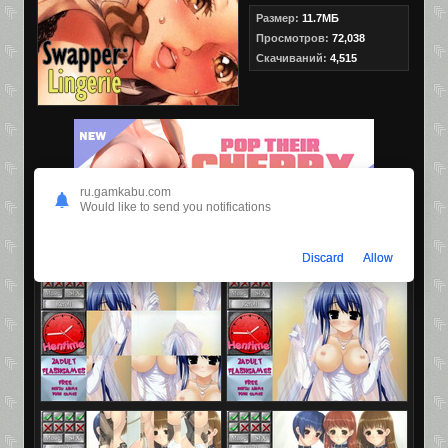
Размер:
11.7МБ
Просмотров:
72,038
Скачиваний:
4,515
ru.gamkabu.com
Would like to send you notifications
Скриншоты
Discard
Allow