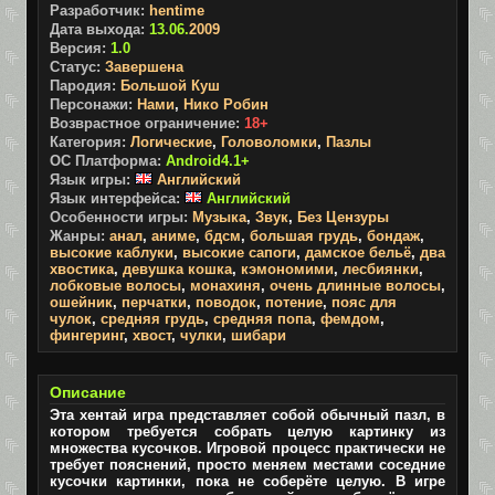
Разработчик:
hentime
Дата выхода:
13.06.
2009
Версия:
1.0
Статус:
Завершена
Пародия:
Большой Куш
Персонажи:
Нами
,
Нико Робин
Возврастное ограничение:
18+
Категория:
Логические
,
Головоломки
,
Пазлы
ОС Платформа:
Android4.1+
Язык игры:
Английский
Язык интерфейса:
Английский
Особенности игры:
Музыка
,
Звук
,
Без Цензуры
Жанры:
анал
,
аниме
,
бдсм
,
большая грудь
,
бондаж
,
высокие каблуки
,
высокие сапоги
,
дамское бельё
,
два
хвостика
,
девушка кошка
,
кэмономими
,
лесбиянки
,
лобковые волосы
,
монахиня
,
очень длинные волосы
,
ошейник
,
перчатки
,
поводок
,
потение
,
пояс для
чулок
,
средняя грудь
,
средняя попа
,
фемдом
,
фингеринг
,
хвост
,
чулки
,
шибари
Описание
Эта хентай игра представляет собой обычный пазл, в
котором требуется собрать целую картинку из
множества кусочков. Игровой процесс практически не
требует пояснений, просто меняем местами соседние
кусочки картинки, пока не соберёте целую. В игре