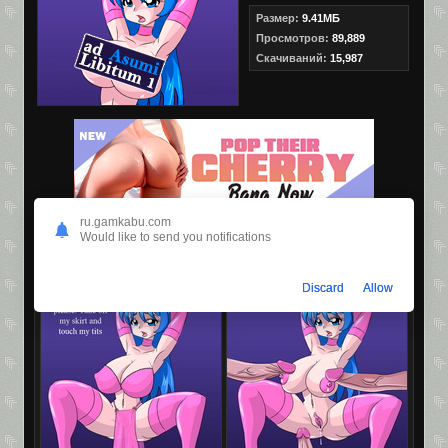
Размер:
9.41МБ
Просмотров:
89,889
Скачиваний:
15,987
ru.gamkabu.com
Would like to send you notifications
Скриншоты
Discard
Allow