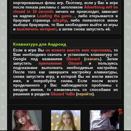
портированных флеш игр. Поэтому, если у Вас в игре
после показа рекламы с заголовком
Advertising will be
closed in 10 seconds
ничего не происходит, зависает
на надписи
Loading the game...
, либо открывается в
браузере страница
adv.php
, либо появляется меню
выбора браузеров, то Вам необходимо выйти из игры
и
выключить интернет
, а затем снова запустить её.
Клавиатура для Андроид
Если в игре Вы
не можете ввести имя персонажа
, то
Вам необходимо скачать и установить клавиатуру от
Google под названием
Gboard
(
скачать
). Затем
запустить
приложение Gboard
и пользуясь
подсказками выполнить необходимые настройки.
После того как завершите настройку клавиатуры,
снова запустите игру, в которой Вы не могли ввести
имя, и попробуйте снова. Если после всего
проделанного у Вас наблюдаются проблемы с
вводом имени, то ознакомьтесь со способами их
решения в разделе
Gboard ЧаВо
(
перейти
).