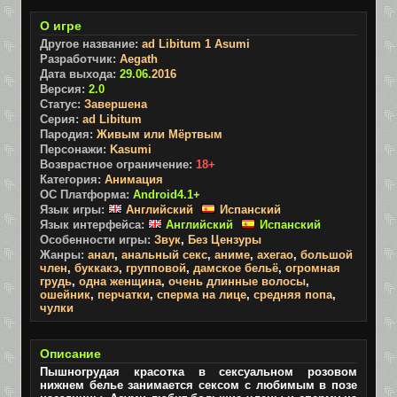
О игре
Другое название:
ad Libitum 1 Asumi
Разработчик:
Aegath
Дата выхода:
29.06.
2016
Версия:
2.0
Статус:
Завершена
Серия:
ad Libitum
Пародия:
Живым или Мёртвым
Персонажи:
Kasumi
Возврастное ограничение:
18+
Категория:
Анимация
ОС Платформа:
Android4.1+
Язык игры:
Английский
Испанский
Язык интерфейса:
Английский
Испанский
Особенности игры:
Звук
,
Без Цензуры
Жанры:
анал
,
анальный секс
,
аниме
,
ахегао
,
большой
член
,
буккакэ
,
групповой
,
дамское бельё
,
огромная
грудь
,
одна женщина
,
очень длинные волосы
,
ошейник
,
перчатки
,
сперма на лице
,
средняя попа
,
чулки
Описание
Пышногрудая красотка в сексуальном розовом
нижнем белье занимается сексом с любимым в позе