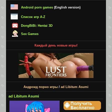
Android porn games
(English version)
Список игр A-Z
DongBiBi: Hentai 3D
Sex Games
Каждый день новые игры!
Андроид порно игры
/
ad Libitum Asumi
ad Libitum Asumi