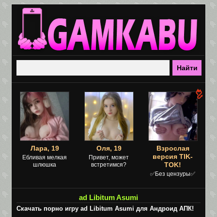
Лара, 19
Оля, 19
Взрослая
версия TIK-
Ебливая мелкая
Привет, может
TOK!
шлюшка
встретимся?
✅Без цензуры✅
ad Libitum Asumi
Скачать порно игру ad Libitum Asumi для Андроид АПК!