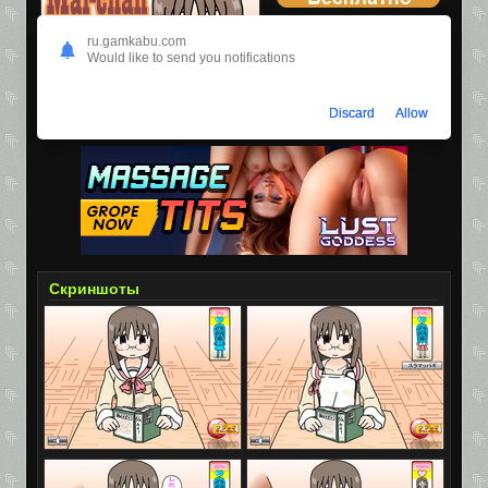
Размер:
8.89МБ
ru.gamkabu.com
Would like to send you notifications
Просмотров:
178,983
Скачиваний:
30,598
Discard
Allow
Скриншоты