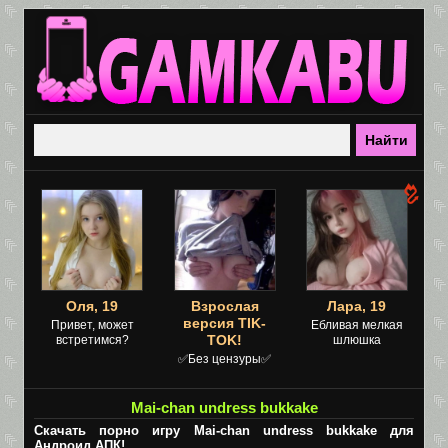
Оля, 19
Взрослая
Лара, 19
версия TIK-
Привет, может
Ебливая мелкая
TOK!
встретимся?
шлюшка
✅Без цензуры✅
Mai-chan undress bukkake
Скачать порно игру Mai-chan undress bukkake для
Андроид АПК!