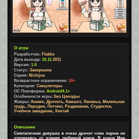
О игре
Разработчик:
Flakko
Дата выхода:
10.11.
2011
Версия:
1.0
Статус:
Завершена
Серия:
Nichijou
Возврастное ограничение:
18+
Категория:
Симуляторы
ОС Платформа:
Android4.1+
Особенности игры:
Без Цензуры
Жанры:
Аниме
,
Дрочить
,
Камшот
,
Лапанье
,
Маленькая
грудь
,
Пародия
,
Петтинг
,
Раздевание
,
Студентки
,
Учебное заведение
,
Хентай
Описание
Симпатичная девушка в очках дрочит член парню не
отвлекаясь от чтения любимой книги. В конце Маи