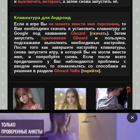
и
выключить интернет
, а затем снова запустить её.
Клавиатура для Андроид
Если в игре Вы
не можете ввести имя персонажа
, то
Вам необходимо скачать и установить клавиатуру от
Google под названием
Gboard
(
скачать
). Затем
запустить
приложение Gboard
и пользуясь
подсказками выполнить необходимые настройки.
После того как завершите настройку клавиатуры,
снова запустите игру, в которой Вы не могли ввести
имя, и попробуйте снова. Если после всего
проделанного у Вас наблюдаются проблемы с
вводом имени, то ознакомьтесь со способами их
решения в разделе
Gboard ЧаВо
(
перейти
).
✕
Лара, 19
Оля, 19
Взрослая
версия TIK-
Ебливая мелкая
Привет, может
TOK!
шлюшка
встретимся?