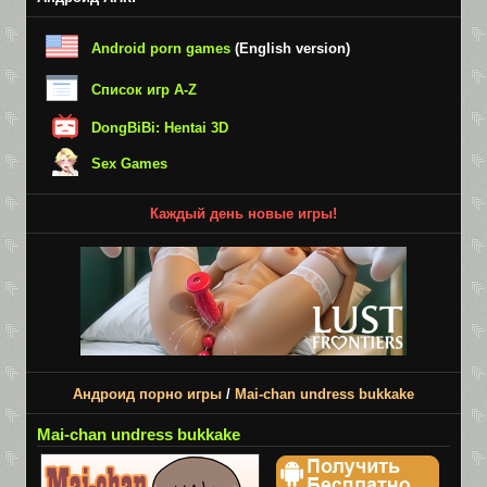
Android porn games
(English version)
Список игр A-Z
DongBiBi: Hentai 3D
Sex Games
Каждый день новые игры!
Андроид порно игры
/
Mai-chan undress bukkake
Mai-chan undress bukkake