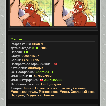
О игре
Разработчик:
HHatori
Дата выхода:
06.01.
2016
Версия:
1.0
Статус:
Завершена
Серия:
LOVE HINA
Возврастное ограничение:
18+
Категория:
Анимация
ОС Платформа:
Android4.1+
Язык игры:
Английский
Язык интерфейса:
Английский
Особенности игры:
Без Цензуры
Жанры:
Аниме
,
Большой член
,
Камшот
,
Лизание
,
Маленькая грудь
,
Межрасовое
,
Минет
,
Оральный секс
,
Пародия
,
Студентки
,
Хентай