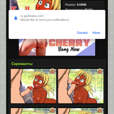
Размер:
9.59МБ
Просмотров:
58,041
Скачиваний:
4,645
ru.gamkabu.com
Would like to send you notifications
Discard
Allow
Скриншоты