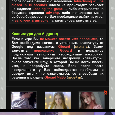
после показа рекламы с заголовком
Advertising will be
closed in 10 seconds
ничего не происходит, зависает
на надписи
Loading the game...
, либо открывается в
браузере страница
adv.php
, либо появляется меню
выбора браузеров, то Вам необходимо выйти из игры
и
выключить интернет
, а затем снова запустить её.
Клавиатура для Андроид
Если в игре Вы
не можете ввести имя персонажа
, то
Вам необходимо скачать и установить клавиатуру от
Google под названием
Gboard
(
скачать
). Затем
запустить
приложение Gboard
и пользуясь
подсказками выполнить необходимые настройки.
После того как завершите настройку клавиатуры,
снова запустите игру, в которой Вы не могли ввести
имя, и попробуйте снова. Если после всего
проделанного у Вас наблюдаются проблемы с
вводом имени, то ознакомьтесь со способами их
решения в разделе
Gboard ЧаВо
(
перейти
).