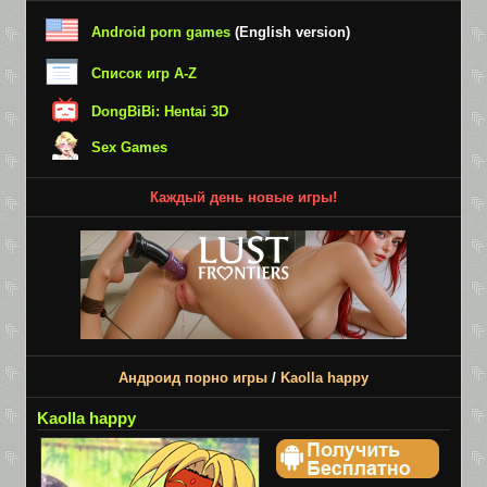
Android porn games
(English version)
Список игр A-Z
DongBiBi: Hentai 3D
Sex Games
Каждый день новые игры!
Андроид порно игры
/
Kaolla happy
Kaolla happy