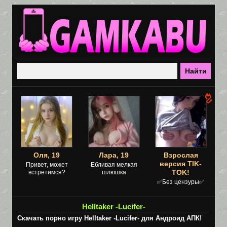
Оля, 19
Лара, 19
Взрослая
версия TIK-
Привет, может
Ебливая мелкая
TOK!
встретимся?
шлюшка
✅Без цензуры✅
Helltaker -Lucifer-
Скачать порно игру Helltaker -Lucifer- для Андроид АПК!