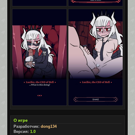
О игре
Разработчик:
dong134
Версия:
1.0