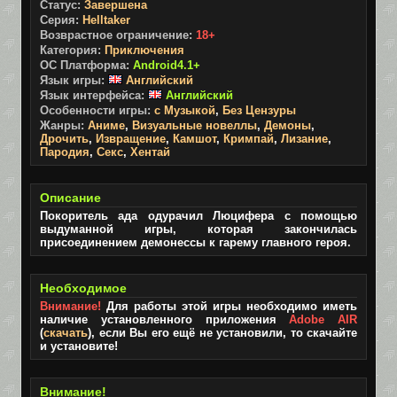
Статус:
Завершена
Серия:
Helltaker
Возврастное ограничение:
18+
Категория:
Приключения
ОС Платформа:
Android4.1+
Язык игры:
Английский
Язык интерфейса:
Английский
Особенности игры:
с Музыкой
,
Без Цензуры
Жанры:
Аниме
,
Визуальные новеллы
,
Демоны
,
Дрочить
,
Извращение
,
Камшот
,
Кримпай
,
Лизание
,
Пародия
,
Секс
,
Хентай
Описание
Покоритель ада одурачил Люцифера с помощью
выдуманной игры, которая закончилась
присоединением демонессы к гарему главного героя.
Необходимое
Внимание!
Для работы этой игры необходимо иметь
наличие установленного приложения
Adobe AIR
(
скачать
), если Вы его ещё не установили, то скачайте
и установите!
Внимание!