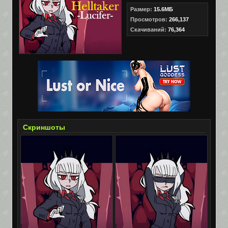
Размер:
15.6МБ
Просмотров:
266,137
Скачиваний:
76,364
Скриншоты