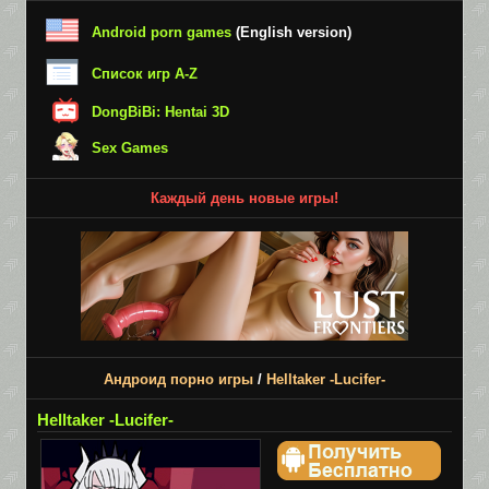
Android porn games
(English version)
Список игр A-Z
DongBiBi: Hentai 3D
Sex Games
Каждый день новые игры!
Андроид порно игры
/
Helltaker -Lucifer-
Helltaker -Lucifer-