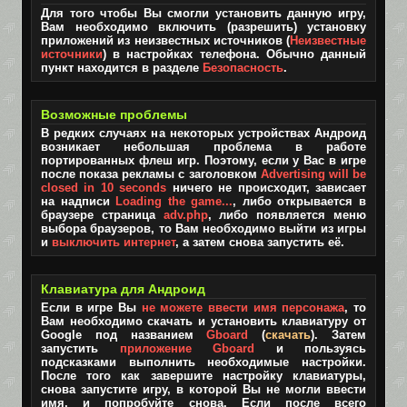
Для того чтобы Вы смогли установить данную игру,
Вам необходимо включить (разрешить) установку
приложений из неизвестных источников (
Неизвестные
источники
) в настройках телефона. Обычно данный
пункт находится в разделе
Безопасность
.
Возможные проблемы
В редких случаях на некоторых устройствах Андроид
возникает небольшая проблема в работе
портированных флеш игр. Поэтому, если у Вас в игре
после показа рекламы с заголовком
Advertising will be
closed in 10 seconds
ничего не происходит, зависает
на надписи
Loading the game...
, либо открывается в
браузере страница
adv.php
, либо появляется меню
выбора браузеров, то Вам необходимо выйти из игры
и
выключить интернет
, а затем снова запустить её.
Клавиатура для Андроид
Если в игре Вы
не можете ввести имя персонажа
, то
Вам необходимо скачать и установить клавиатуру от
Google под названием
Gboard
(
скачать
). Затем
запустить
приложение Gboard
и пользуясь
подсказками выполнить необходимые настройки.
После того как завершите настройку клавиатуры,
снова запустите игру, в которой Вы не могли ввести
имя, и попробуйте снова. Если после всего