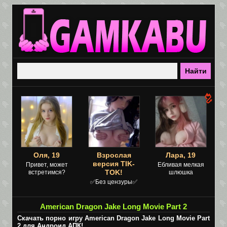
Оля, 19
Взрослая
Лара, 19
версия TIK-
Привет, может
Ебливая мелкая
TOK!
встретимся?
шлюшка
✅Без цензуры✅
American Dragon Jake Long Movie Part 2
Скачать порно игру American Dragon Jake Long Movie Part
2 для Андроид АПК!