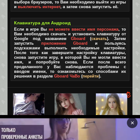
выбора браузеров, то Вам необходимо выйти из игры
и
выключить интернет
, а затем снова запустить её.
Клавиатура для Андроид
Если в игре Вы
не можете ввести имя персонажа
, то
Вам необходимо скачать и установить клавиатуру от
Google под названием
Gboard
(
скачать
). Затем
запустить
приложение Gboard
и пользуясь
подсказками выполнить необходимые настройки.
После того как завершите настройку клавиатуры,
снова запустите игру, в которой Вы не могли ввести
имя, и попробуйте снова. Если после всего
проделанного у Вас наблюдаются проблемы с
вводом имени, то ознакомьтесь со способами их
решения в разделе
Gboard ЧаВо
(
перейти
).
✕
Взрослая
Лара, 19
Оля, 19
версия TIK-
Ебливая мелкая
Привет, может