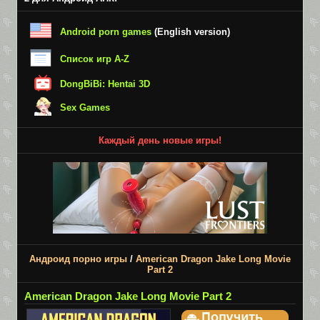
Android porn games
(English version)
Список игр A-Z
DongBiBi: Hentai 3D
Sex Games
Каждый день новые игры!
Андроид порно игры
/
American Dragon Jake Long Movie
Part 2
American Dragon Jake Long Movie Part 2