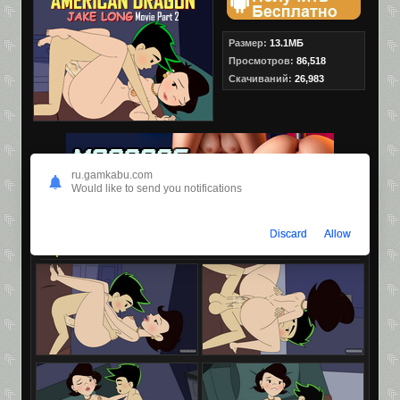
Размер:
13.1МБ
Просмотров:
86,518
Скачиваний:
26,983
ru.gamkabu.com
Would like to send you notifications
Discard
Allow
Скриншоты