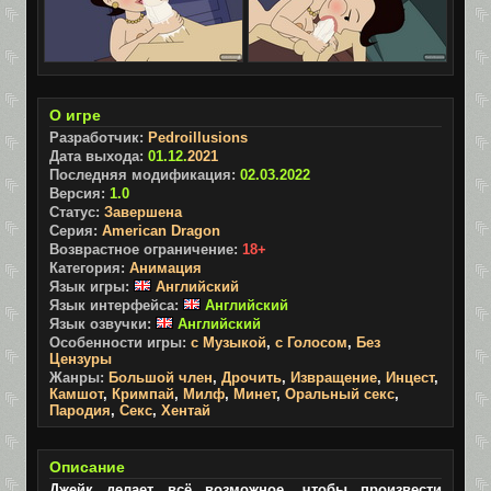
О игре
Разработчик:
Pedroillusions
Дата выхода:
01.12.
2021
Последняя модификация:
02.03.2022
Версия:
1.0
Статус:
Завершена
Серия:
American Dragon
Возврастное ограничение:
18+
Категория:
Анимация
Язык игры:
Английский
Язык интерфейса:
Английский
Язык озвучки:
Английский
Особенности игры:
с Музыкой
,
с Голосом
,
Без
Цензуры
Жанры:
Большой член
,
Дрочить
,
Извращение
,
Инцест
,
Камшот
,
Кримпай
,
Милф
,
Минет
,
Оральный секс
,
Пародия
,
Секс
,
Хентай
Описание
Джейк делает всё возможное, чтобы произвести