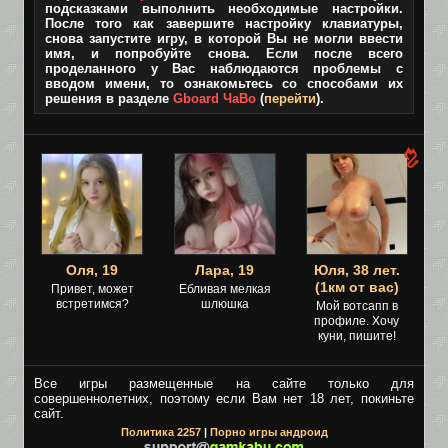
подсказками выполнить необходимые настройки.
После того как завершите настройку клавиатуры,
снова запустите игру, в которой Вы не могли ввести
имя, и попробуйте снова. Если после всего
проделанного у Вас наблюдаются проблемы с
вводом имени, то ознакомьтесь со способами их
решения в разделе
Gboard ЧаВо
(
перейти
).
Оля, 19
Лара, 19
Юля, 38 лет.
(1км от вас)
Привет, может
Ебливая мелкая
встретимся?
шлюшка
Мой вотсапп в
профиле. Хочу
куни, пишите!
Все игры размещенные на сайте только для
совершеннолетних, поэтому если Вам нет 18 лет, покиньте
сайт.
Политика 2257
|
Порно игры андроид