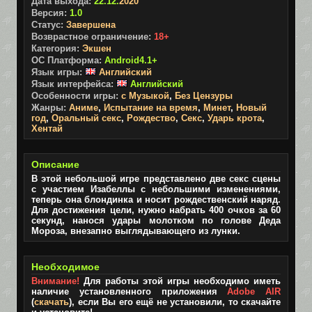
Дата выхода:
22.12.
2020
Версия:
1.0
Статус:
Завершена
Возврастное ограничение:
18+
Категория:
Экшен
ОС Платформа:
Android4.1+
Язык игры:
Английский
Язык интерфейса:
Английский
Особенности игры:
с Музыкой
,
Без Цензуры
Жанры:
Аниме
,
Испытание на время
,
Минет
,
Новый
год
,
Оральный секс
,
Рождество
,
Секс
,
Ударь крота
,
Хентай
Описание
В этой небольшой игре представлено две секс сцены
с участием Изабеллы с небольшими изменениями,
теперь она блондинка и носит рождественский наряд.
Для достижения цели, нужно набрать 400 очков за 60
секунд, нанося удары молотком по голове Деда
Мороза, внезапно выглядывающего из лунки.
Необходимое
Внимание!
Для работы этой игры необходимо иметь
наличие установленного приложения
Adobe AIR
(
скачать
), если Вы его ещё не установили, то скачайте