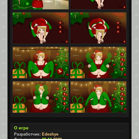
О игре
Разработчик:
Edeshye