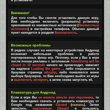
и установите!
Внимание!
Для того чтобы Вы смогли установить данную игру,
Вам необходимо включить (разрешить) установку
приложений из неизвестных источников (
Неизвестные
источники
) в настройках телефона. Обычно данный
пункт находится в разделе
Безопасность
.
Возможные проблемы
В редких случаях на некоторых устройствах Андроид
возникает небольшая проблема в работе
портированных флеш игр. Поэтому, если у Вас в игре
после показа рекламы с заголовком
Advertising will be
closed in 10 seconds
ничего не происходит, зависает
на надписи
Loading the game...
, либо открывается в
браузере страница
adv.php
, либо появляется меню
выбора браузеров, то Вам необходимо выйти из игры
и
выключить интернет
, а затем снова запустить её.
Клавиатура для Андроид
Если в игре Вы
не можете ввести имя персонажа
, то
Вам необходимо скачать и установить клавиатуру от
Google под названием
Gboard
(
скачать
). Затем
запустить
приложение Gboard
и пользуясь