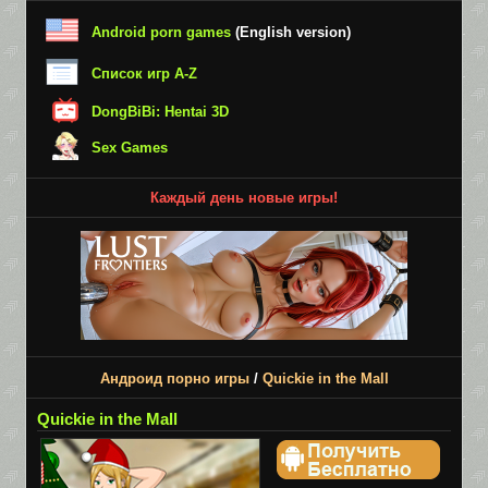
Android porn games
(English version)
Список игр A-Z
DongBiBi: Hentai 3D
Sex Games
Каждый день новые игры!
Андроид порно игры
/
Quickie in the Mall
Quickie in the Mall