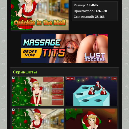
Размер:
19.4МБ
Просмотров:
126,628
Скачиваний:
38,163
Скриншоты