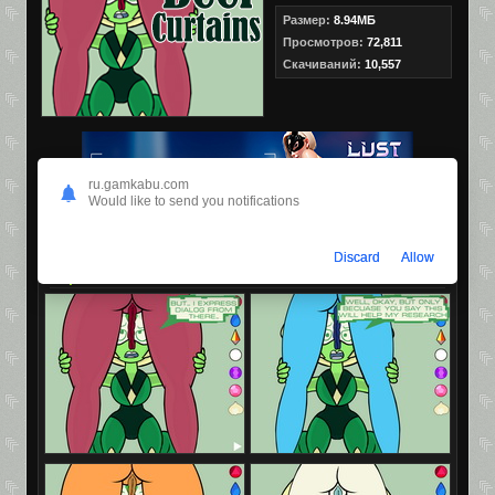
Размер:
8.94МБ
Просмотров:
72,811
Скачиваний:
10,557
ru.gamkabu.com
Would like to send you notifications
Discard
Allow
Скриншоты