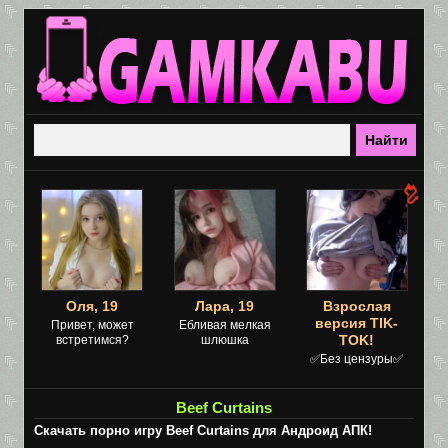
Оля, 19
Лара, 19
Взрослая
версия TIK-
Привет, может
Ебливая мелкая
TOK!
встретимся?
шлюшка
✅Без цензуры✅
Beef Curtains
Скачать порно игру Beef Curtains для Андроид АПК!