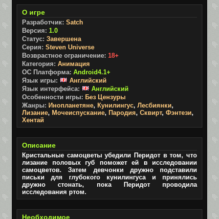
О игре
Разработчик:
Satch
Версия:
1.0
Статус:
Завершена
Серия:
Steven Universe
Возврастное ограничение:
18+
Категория:
Анимация
ОС Платформа:
Android4.1+
Язык игры:
Английский
Язык интерфейса:
Английский
Особенности игры:
Без Цензуры
Жанры:
Инопланетяне
,
Кунилингус
,
Лесбиянки
,
Лизание
,
Мочеиспускание
,
Пародия
,
Сквирт
,
Фэнтези
,
Хентай
Описание
Кристальные самоцветы убедили Перидот в том, что
лизание половых губ поможет ей в исследовании
самоцветов. Затем девчонки дружно подставили
письки для глубокого кунилингуса и принялись
дружно стонать, пока Перидот проводила
исследования ртом.
Необходимое