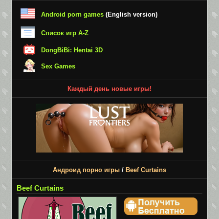
Android porn games
(English version)
Список игр A-Z
DongBiBi: Hentai 3D
Sex Games
Каждый день новые игры!
Андроид порно игры
/
Beef Curtains
Beef Curtains