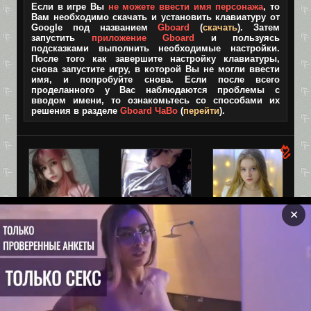
Если в игре Вы
не можете ввести имя персонажа
, то
Вам необходимо скачать и установить клавиатуру от
Google под названием
Gboard
(
скачать
). Затем
запустить
приложение Gboard
и пользуясь
подсказками выполнить необходимые настройки.
После того как завершите настройку клавиатуры,
снова запустите игру, в которой Вы не могли ввести
имя, и попробуйте снова. Если после всего
проделанного у Вас наблюдаются проблемы с
вводом имени, то ознакомьтесь со способами их
решения в разделе
Gboard ЧаВо
(
перейти
).
✕
Лара, 19
Взрослая
Оля, 19
версия TIK-
Ебливая мелкая
Привет, может
TOK!
шлюшка
встретимся?
✅Без цензуры✅
Все игры размещенные на сайте только для
совершеннолетних, поэтому если Вам нет 18 лет, покиньте