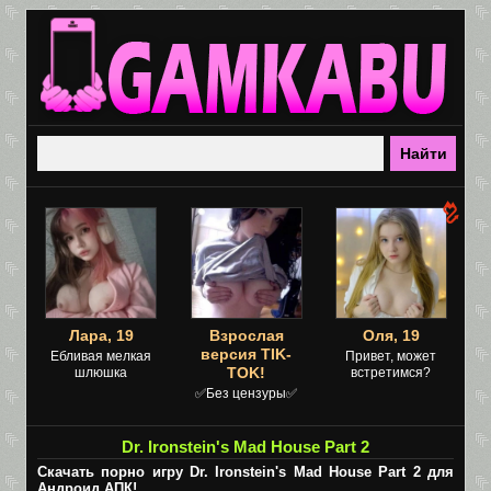
Лара, 19
Взрослая
Оля, 19
версия TIK-
Ебливая мелкая
Привет, может
TOK!
шлюшка
встретимся?
✅Без цензуры✅
Dr. Ironstein's Mad House Part 2
Скачать порно игру Dr. Ironstein's Mad House Part 2 для
Андроид АПК!