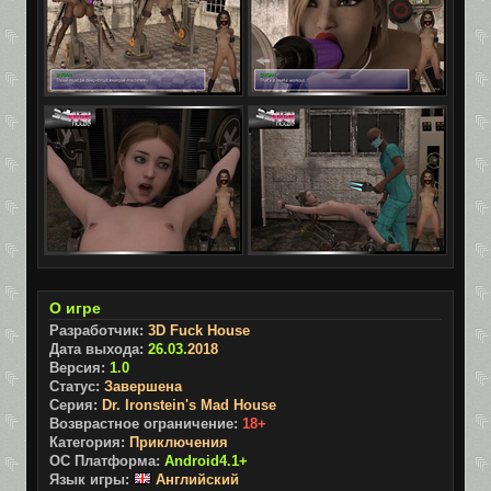
О игре
Разработчик:
3D Fuck House
Дата выхода:
26.03.
2018
Версия:
1.0
Статус:
Завершена
Серия:
Dr. Ironstein's Mad House
Возврастное ограничение:
18+
Категория:
Приключения
ОС Платформа:
Android4.1+
Язык игры:
Английский