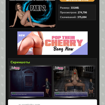
Размер:
331МБ
Просмотров:
274,706
Скачиваний:
375,694
Скриншоты