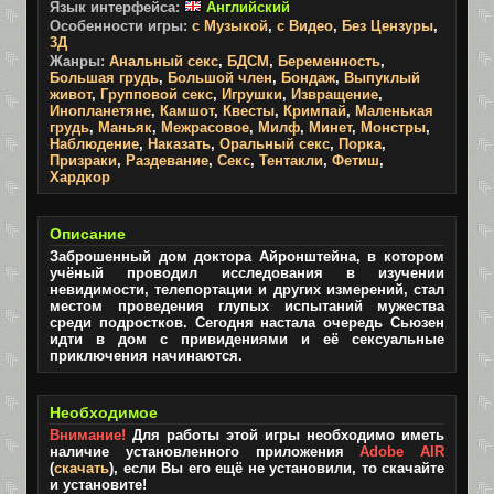
Язык интерфейса:
Английский
Особенности игры:
с Музыкой
,
с Видео
,
Без Цензуры
,
3Д
Жанры:
Анальный секс
,
БДСМ
,
Беременность
,
Большая грудь
,
Большой член
,
Бондаж
,
Выпуклый
живот
,
Групповой секс
,
Игрушки
,
Извращение
,
Инопланетяне
,
Камшот
,
Квесты
,
Кримпай
,
Маленькая
грудь
,
Маньяк
,
Межрасовое
,
Милф
,
Минет
,
Монстры
,
Наблюдение
,
Наказать
,
Оральный секс
,
Порка
,
Призраки
,
Раздевание
,
Секс
,
Тентакли
,
Фетиш
,
Хардкор
Описание
Заброшенный дом доктора Айронштейна, в котором
учёный проводил исследования в изучении
невидимости, телепортации и других измерений, стал
местом проведения глупых испытаний мужества
среди подростков. Сегодня настала очередь Сьюзен
идти в дом с привидениями и её сексуальные
приключения начинаются.
Необходимое
Внимание!
Для работы этой игры необходимо иметь
наличие установленного приложения
Adobe AIR
(
скачать
), если Вы его ещё не установили, то скачайте
и установите!