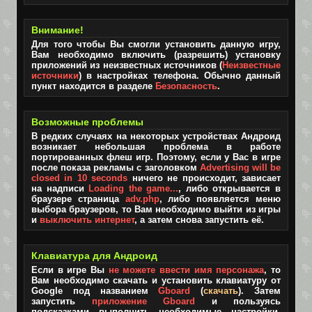
Внимание!
Для того чтобы Вы смогли установить данную игру,
Вам необходимо включить (разрешить) установку
приложений из неизвестных источников (
Неизвестные
источники
) в настройках телефона. Обычно данный
пункт находится в разделе
Безопасность
.
Возможные проблемы
В редких случаях на некоторых устройствах Андроид
возникает небольшая проблема в работе
портированных флеш игр. Поэтому, если у Вас в игре
после показа рекламы с заголовком
Advertising will be
closed in 10 seconds
ничего не происходит, зависает
на надписи
Loading the game...
, либо открывается в
браузере страница
adv.php
, либо появляется меню
выбора браузеров, то Вам необходимо выйти из игры
и
выключить интернет
, а затем снова запустить её.
Клавиатура для Андроид
Если в игре Вы
не можете ввести имя персонажа
, то
Вам необходимо скачать и установить клавиатуру от
Google под названием
Gboard
(
скачать
). Затем
запустить
приложение Gboard
и пользуясь
подсказками выполнить необходимые настройки.