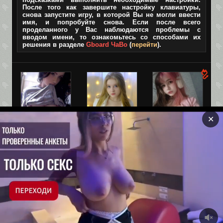
После того как завершите настройку клавиатуры,
снова запустите игру, в которой Вы не могли ввести
имя, и попробуйте снова. Если после всего
проделанного у Вас наблюдаются проблемы с
вводом имени, то ознакомьтесь со способами их
решения в разделе
Gboard ЧаВо
(
перейти
).
✕
Взрослая
Оля, 19
Лара, 19
версия TIK-
Привет, может
Ебливая мелкая
TOK!
встретимся?
шлюшка
✅Без цензуры✅
Все игры размещенные на сайте только для
совершеннолетних, поэтому если Вам нет 18 лет, покиньте
сайт.
Политика 2257
|
Порно игры андроид