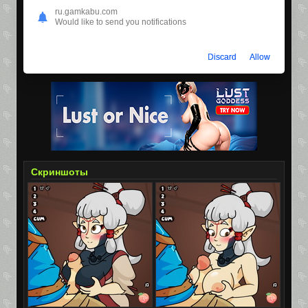
ru.gamkabu.com
Размер:
14.6МБ
Would like to send you notifications
Просмотров:
71,177
Скачиваний:
9,085
Discard
Allow
Скриншоты