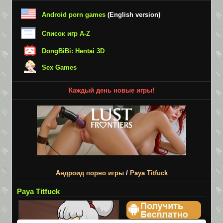
Android porn games
(English version)
Список игр A-Z
DongBiBi: Hentai 3D
Sex Games
Каждый день новые игры!
Андроид порно игры
/
Paya Titfuck
Paya Titfuck