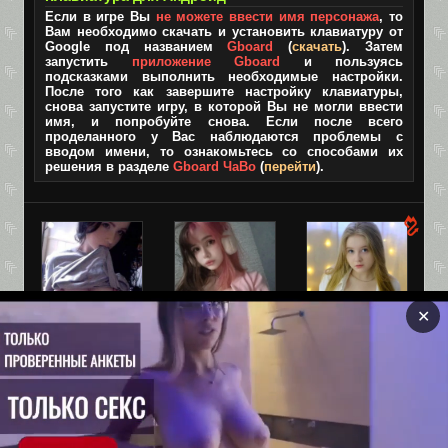
Если в игре Вы
не можете ввести имя персонажа
, то
Вам необходимо скачать и установить клавиатуру от
Google под названием
Gboard
(
скачать
). Затем
запустить
приложение Gboard
и пользуясь
подсказками выполнить необходимые настройки.
После того как завершите настройку клавиатуры,
снова запустите игру, в которой Вы не могли ввести
имя, и попробуйте снова. Если после всего
проделанного у Вас наблюдаются проблемы с
вводом имени, то ознакомьтесь со способами их
решения в разделе
Gboard ЧаВо
(
перейти
).
✕
Взрослая
Лара, 19
Оля, 19
версия TIK-
Ебливая мелкая
Привет, может
TOK!
шлюшка
встретимся?
✅Без цензуры✅
Все игры размещенные на сайте только для