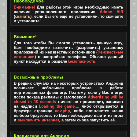
Необходимое
Внимание!
Для работы этой игры необходимо иметь
наличие установленного приложения
Adobe AIR
(
скачать
), если Вы его ещё не установили, то скачайте
и установите!
Внимание!
Для того чтобы Вы смогли установить данную игру,
Вам необходимо включить (разрешить) установку
приложений из неизвестных источников (
Неизвестные
источники
) в настройках телефона. Обычно данный
пункт находится в разделе
Безопасность
.
Возможные проблемы
В редких случаях на некоторых устройствах Андроид
возникает небольшая проблема в работе
портированных флеш игр. Поэтому, если у Вас в игре
после показа рекламы с заголовком
Advertising will be
closed in 10 seconds
ничего не происходит, зависает
на надписи
Loading the game...
, либо открывается в
браузере страница
adv.php
, либо появляется меню
выбора браузеров, то Вам необходимо выйти из игры
и
выключить интернет
, а затем снова запустить её.
Клавиатура для Андроид