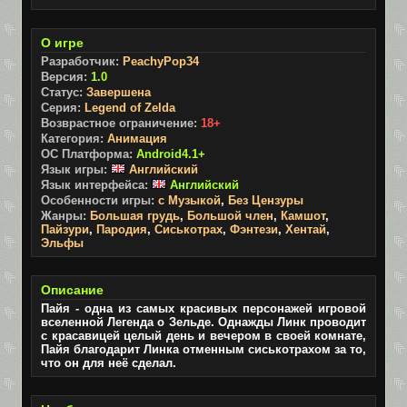
О игре
Разработчик:
PeachyPop34
Версия:
1.0
Статус:
Завершена
Серия:
Legend of Zelda
Возврастное ограничение:
18+
Категория:
Анимация
ОС Платформа:
Android4.1+
Язык игры:
Английский
Язык интерфейса:
Английский
Особенности игры:
с Музыкой
,
Без Цензуры
Жанры:
Большая грудь
,
Большой член
,
Камшот
,
Пайзури
,
Пародия
,
Сиськотрах
,
Фэнтези
,
Хентай
,
Эльфы
Описание
Пайя - одна из самых красивых персонажей игровой
вселенной Легенда о Зельде. Однажды Линк проводит
с красавицей целый день и вечером в своей комнате,
Пайя благодарит Линка отменным сиськотрахом за то,
что он для неё сделал.