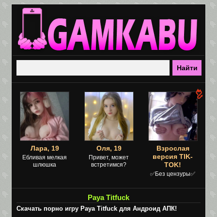
Лара, 19
Оля, 19
Взрослая
версия TIK-
Ебливая мелкая
Привет, может
TOK!
шлюшка
встретимся?
✅Без цензуры✅
Paya Titfuck
Скачать порно игру Paya Titfuck для Андроид АПК!