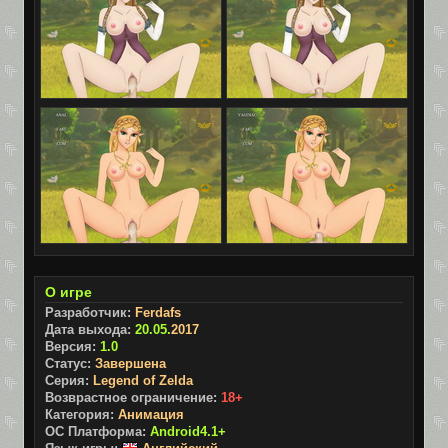
О игре
Разработчик:
Ferdafs
Дата выхода:
20.05.
2017
Версия:
1.0
Статус:
Завершена
Серия:
Legend of Zelda
Возврастное ограничение:
18+
Категория:
Анимация
ОС Платформа:
Android4.1+