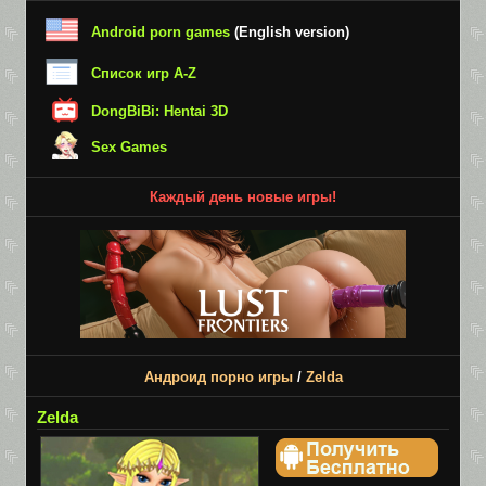
Android porn games
(English version)
Список игр A-Z
DongBiBi: Hentai 3D
Sex Games
Каждый день новые игры!
Андроид порно игры
/
Zelda
Zelda