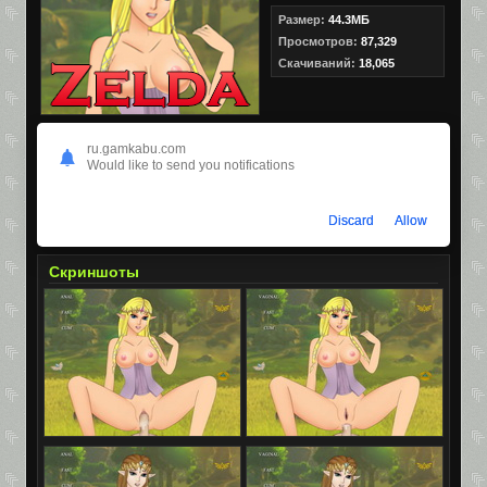
Размер:
44.3МБ
Просмотров:
87,329
Скачиваний:
18,065
ru.gamkabu.com
Would like to send you notifications
Discard
Allow
Скриншоты