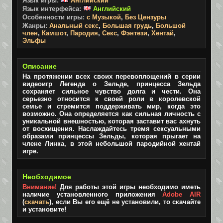
Язык игры:
Английский
Язык интерфейса:
Английский
Особенности игры:
с Музыкой
,
Без Цензуры
Жанры:
Анальный секс
,
Большая грудь
,
Большой
член
,
Камшот
,
Пародия
,
Секс
,
Фэнтези
,
Хентай
,
Эльфы
Описание
На протяжении всех своих перевоплощений в серии
видеоигр Легенда о Зельде, принцесса Зельда
сохраняет сильное чувство долга и чести. Она
серьезно относится к своей роли в королевской
семье и стремится поддерживать мир, когда это
возможно. Она определяется как сильная личность с
уникальной внешностью, которая заставит вас ахнуть
от восхищения. Наслаждайтесь тремя сексуальными
образами принцессы Зельды, которая прыгает на
члене Линка, в этой небольшой пародийной хентай
игре.
Необходимое
Внимание!
Для работы этой игры необходимо иметь
наличие установленного приложения
Adobe AIR
(
скачать
), если Вы его ещё не установили, то скачайте
и установите!