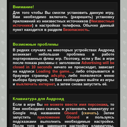
Внимание!
Для того чтобы Вы смогли установить данную игру,
Вам необходимо включить (разрешить) установку
приложений из неизвестных источников (
Неизвестные
источники
) в настройках телефона. Обычно данный
пункт находится в разделе
Безопасность
.
Возможные проблемы
В редких случаях на некоторых устройствах Андроид
возникает небольшая проблема в работе
портированных флеш игр. Поэтому, если у Вас в игре
после показа рекламы с заголовком
Advertising will be
closed in 10 seconds
ничего не происходит, зависает
на надписи
Loading the game...
, либо открывается в
браузере страница
adv.php
, либо появляется меню
выбора браузеров, то Вам необходимо выйти из игры
и
выключить интернет
, а затем снова запустить её.
Клавиатура для Андроид
Если в игре Вы
не можете ввести имя персонажа
, то
Вам необходимо скачать и установить клавиатуру от
Google под названием
Gboard
(
скачать
). Затем
запустить
приложение Gboard
и пользуясь
подсказками выполнить необходимые настройки.
После того как завершите настройку клавиатуры,