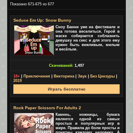
Показано
671-675
из
677
Seduce Em Up: Snow Bunny
Сноу Банни уже на фестивале и
она готова веселиться. Герой в
маске собирается соблазнить
девушку на секс и для этого ему
нужно быть вежливым, милым
и весёлым.
Скачиваний:
1,497
18+
|
Приключения
|
Викторина
|
Звук
|
Без Цензуры
|
2019
Играть бесплатно
Rock Paper Scissors For Adults 2
Камень, ножницы, бумага
является одной из самых
простых и популярных игр в
мире. Правила до боли просты и
понятны каждому человеку. А