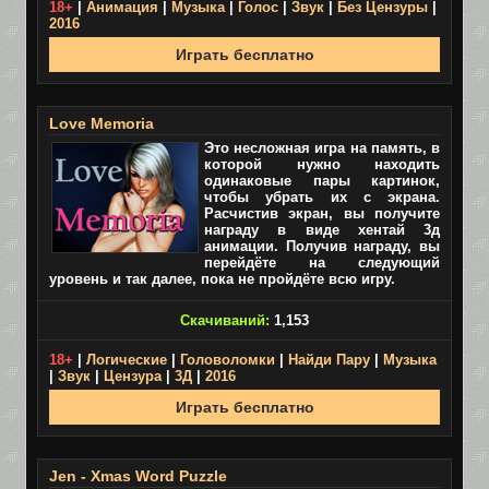
18+
|
Анимация
|
Музыка
|
Голос
|
Звук
|
Без Цензуры
|
2016
Играть бесплатно
Love Memoria
Это несложная игра на память, в
которой нужно находить
одинаковые пары картинок,
чтобы убрать их с экрана.
Расчистив экран, вы получите
награду в виде хентай 3д
анимации. Получив награду, вы
перейдёте на следующий
уровень и так далее, пока не пройдёте всю игру.
Скачиваний:
1,153
18+
|
Логические
|
Головоломки
|
Найди Пару
|
Музыка
|
Звук
|
Цензура
|
3Д
|
2016
Играть бесплатно
Jen - Xmas Word Puzzle