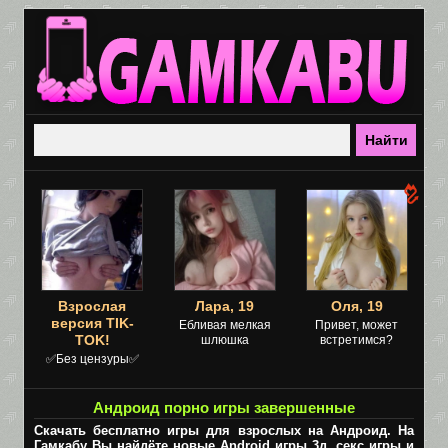
Взрослая
Лара, 19
Оля, 19
версия TIK-
Ебливая мелкая
Привет, может
TOK!
шлюшка
встретимся?
✅Без цензуры✅
Андроид порно игры завершенные
Скачать бесплатно игры для взрослых на Андроид. На
Гамкабу Вы найдёте новые Android игры 3д, секс игры и