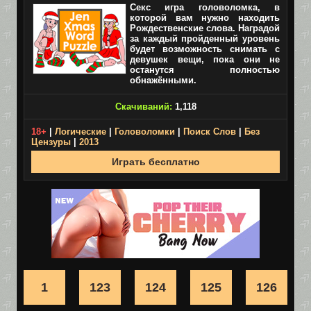
Секс игра головоломка, в
которой вам нужно находить
Рождественские слова. Наградой
за каждый пройденный уровень
будет возможность снимать с
девушек вещи, пока они не
останутся полностью
обнажёнными.
Скачиваний:
1,118
18+
|
Логические
|
Головоломки
|
Поиск Слов
|
Без
Цензуры
|
2013
Играть бесплатно
1
123
124
125
126