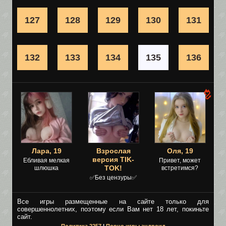
127
128
129
130
131
132
133
134
135
136
Лара, 19
Взрослая
Оля, 19
версия TIK-
Ебливая мелкая
Привет, может
TOK!
шлюшка
встретимся?
✅Без цензуры✅
Все игры размещенные на сайте только для
совершеннолетних, поэтому если Вам нет 18 лет, покиньте
сайт.