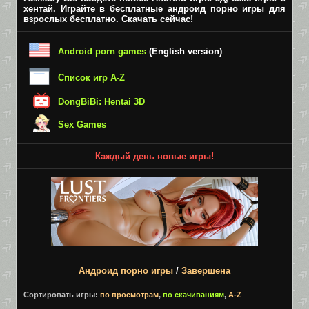
хентай. Играйте в бесплатные андроид порно игры для
взрослых бесплатно. Скачать сейчас!
Android porn games
(English version)
Список игр A-Z
DongBiBi: Hentai 3D
Sex Games
Каждый день новые игры!
Андроид порно игры
/
Завершена
Сортировать игры:
по просмотрам
,
по скачиваниям
,
A-Z