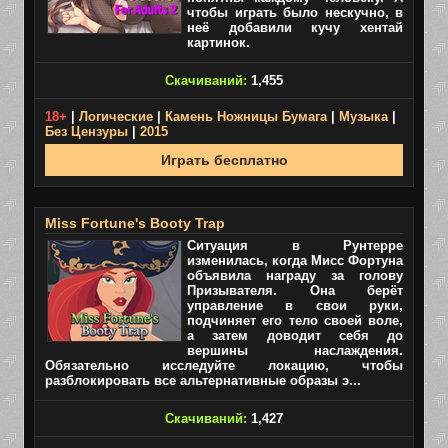
чтобы играть было нескучно, в
неё добавили кучу хентай
картинок.
Скачиваний:
1,455
18+
|
Логические
|
Камень Ножницы Бумага
|
Музыка
|
Без Цензуры
|
2015
Играть бесплатно
Miss Fortune's Booty Trap
Ситуация в Рунтерре
изменилась, когда Мисс Фортуна
объявила награду за голову
Призывателя. Она берёт
управление в свои руки,
подчиняет его тело своей воле,
а затем доводит себя до
вершины наслаждения.
Обязательно исследуйте локацию, чтобы
разблокировать все альтернативные образы э...
Скачиваний:
1,427