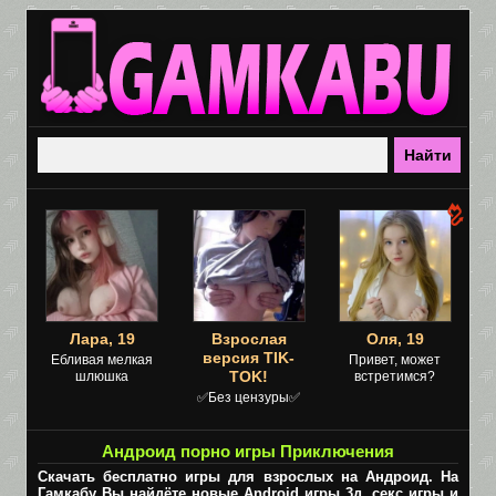
Лара, 19
Взрослая
Оля, 19
версия TIK-
Ебливая мелкая
Привет, может
TOK!
шлюшка
встретимся?
✅Без цензуры✅
Андроид порно игры Приключения
Скачать бесплатно игры для взрослых на Андроид. На
Гамкабу Вы найдёте новые Android игры 3д, секс игры и