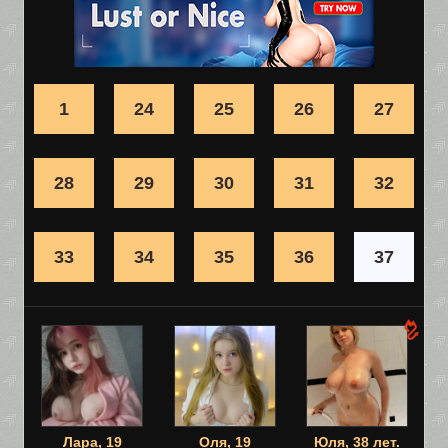
1
24
25
26
27
28
29
30
31
32
33
34
35
36
37
Лара, 19
Оля, 19
Юля, 38 лет.