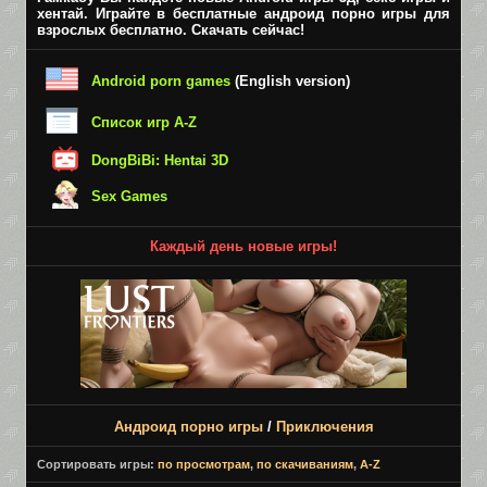
хентай. Играйте в бесплатные андроид порно игры для
взрослых бесплатно. Скачать сейчас!
Android porn games
(English version)
Список игр A-Z
DongBiBi: Hentai 3D
Sex Games
Каждый день новые игры!
Андроид порно игры
/
Приключения
Сортировать игры:
по просмотрам
,
по скачиваниям
,
A-Z