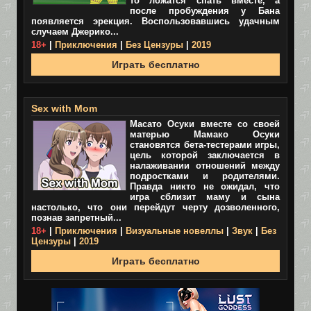
то ложатся спать вместе, а
после пробуждения у Бана
появляется эрекция. Воспользовавшись удачным
случаем Джерико...
18+
|
Приключения
|
Без Цензуры
|
2019
Играть бесплатно
Sex with Mom
Масато Осуки вместе со своей
матерью Мамако Осуки
становятся бета-тестерами игры,
цель которой заключается в
налаживании отношений между
подростками и родителями.
Правда никто не ожидал, что
игра сблизит маму и сына
настолько, что они перейдут черту дозволенного,
познав запретный...
18+
|
Приключения
|
Визуальные новеллы
|
Звук
|
Без
Цензуры
|
2019
Играть бесплатно