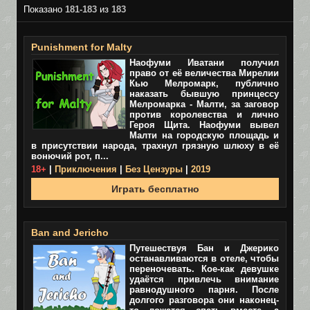
Показано
181-183
из
183
Punishment for Malty
Наофуми Иватани получил
право от её величества Мирелии
Кью Мелромарк, публично
наказать бывшую принцессу
Мелромарка - Малти, за заговор
против королевства и лично
Героя Щита. Наофуми вывел
Малти на городскую площадь и
в присутствии народа, трахнул грязную шлюху в её
вонючий рот, п...
18+
|
Приключения
|
Без Цензуры
|
2019
Играть бесплатно
Ban and Jericho
Путешествуя Бан и Джерико
останавливаются в отеле, чтобы
переночевать. Кое-как девушке
удаётся привлечь внимание
равнодушного парня. После
долгого разговора они наконец-